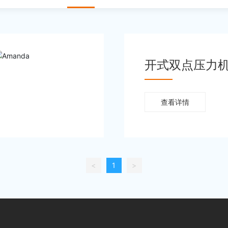
开式双点压力
查看详情
<
1
>